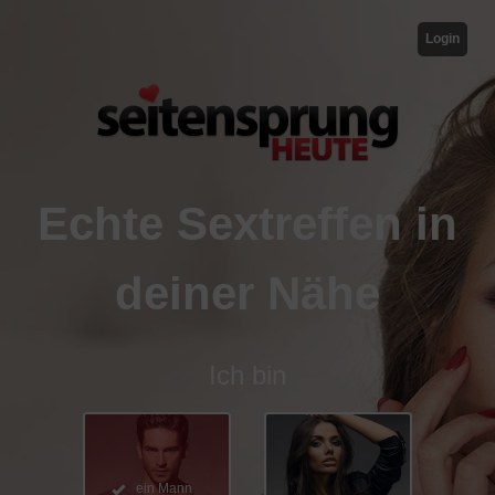
Login
Echte Sextreffen in
deiner Nähe
Ich bin
ein Mann