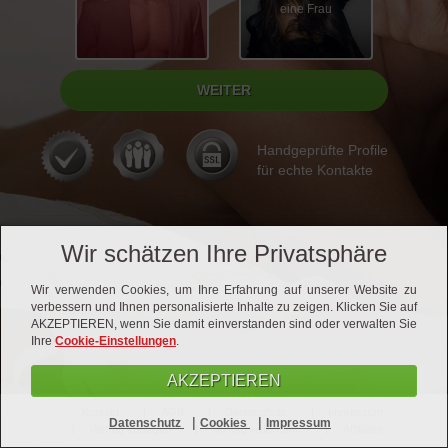
eine Frau
Handgeprüfte Profile
für echte Kontakte
Wir schätzen Ihre Privatsphäre
Wir verwenden Cookies, um Ihre Erfahrung auf unserer Website zu
verbessern und Ihnen personalisierte Inhalte zu zeigen. Klicken Sie auf
AKZEPTIEREN, wenn Sie damit einverstanden sind oder verwalten Sie
Ihre
Cookie-Einstellungen
.
AKZEPTIEREN
Kontakt
AGB
Datenschutz
Impressum
|
|
Datenschutz
Cookies
Impressum
Vertrag kündigen
Vertrag widerrufen
Affiliates